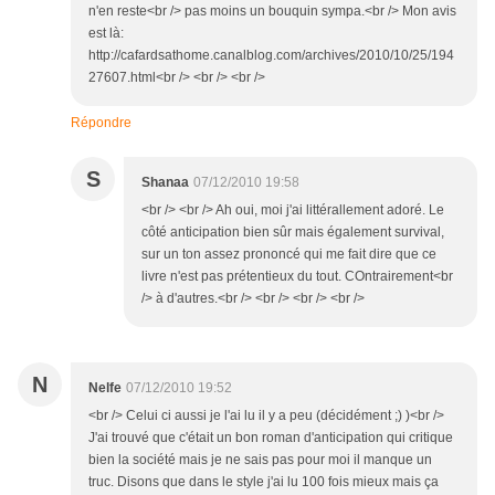
n'en reste<br /> pas moins un bouquin sympa.<br /> Mon avis
est là:
http://cafardsathome.canalblog.com/archives/2010/10/25/194
27607.html<br /> <br /> <br />
Répondre
S
Shanaa
07/12/2010 19:58
<br /> <br /> Ah oui, moi j'ai littérallement adoré. Le
côté anticipation bien sûr mais également survival,
sur un ton assez prononcé qui me fait dire que ce
livre n'est pas prétentieux du tout. COntrairement<br
/> à d'autres.<br /> <br /> <br /> <br />
N
Nelfe
07/12/2010 19:52
<br /> Celui ci aussi je l'ai lu il y a peu (décidément ;) )<br />
J'ai trouvé que c'était un bon roman d'anticipation qui critique
bien la société mais je ne sais pas pour moi il manque un
truc. Disons que dans le style j'ai lu 100 fois mieux mais ça