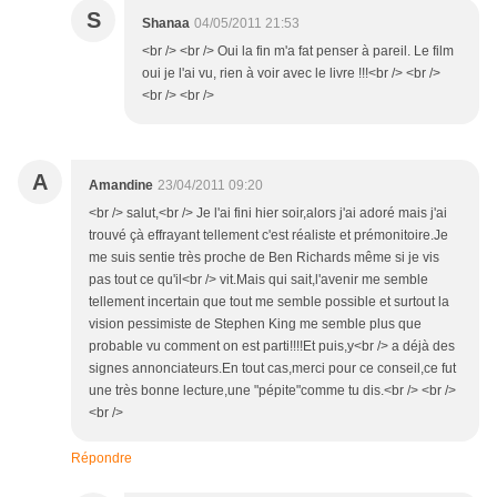
S
Shanaa
04/05/2011 21:53
<br /> <br /> Oui la fin m'a fat penser à pareil. Le film
oui je l'ai vu, rien à voir avec le livre !!!<br /> <br />
<br /> <br />
A
Amandine
23/04/2011 09:20
<br /> salut,<br /> Je l'ai fini hier soir,alors j'ai adoré mais j'ai
trouvé çà effrayant tellement c'est réaliste et prémonitoire.Je
me suis sentie très proche de Ben Richards même si je vis
pas tout ce qu'il<br /> vit.Mais qui sait,l'avenir me semble
tellement incertain que tout me semble possible et surtout la
vision pessimiste de Stephen King me semble plus que
probable vu comment on est parti!!!!Et puis,y<br /> a déjà des
signes annonciateurs.En tout cas,merci pour ce conseil,ce fut
une très bonne lecture,une "pépite"comme tu dis.<br /> <br />
<br />
Répondre