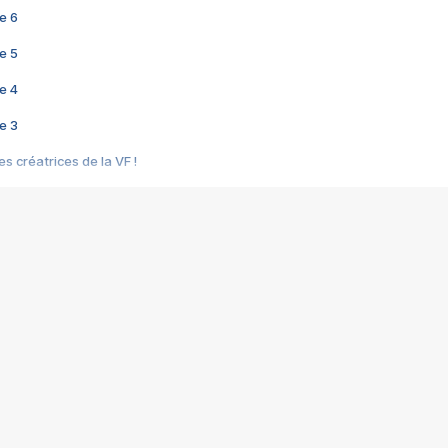
e 6
e 5
e 4
e 3
s créatrices de la VF !
e 2
e 1
e Mektoub My Love arrive enfin ! Rencontre avec Shaïn Boumedine et Sal
i : après Toni en famille
elle réalise le bouleversant Dites lui que je l'aime
ais ! Rencontre autour de Vie privée de Rebecca Zlotowski
 de Marguerite, Grave... Rencontre avec Ella Rumpf