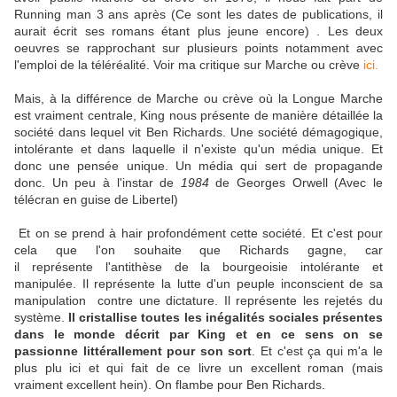
Running man 3 ans après (Ce sont les dates de publications, il
aurait écrit ses romans étant plus jeune encore) . Les deux
oeuvres se rapprochant sur plusieurs points notamment avec
l'emploi de la téléréalité. Voir ma critique sur Marche ou crève
ici.
Mais, à la différence de Marche ou crève où la Longue Marche
est vraiment centrale, King nous présente de manière détaillée la
société dans lequel vit Ben Richards. Une société démagogique,
intolérante et dans laquelle il n'existe qu'un média unique. Et
donc une pensée unique. Un média qui sert de propagande
donc. Un peu à l'instar de
1984
de Georges Orwell (Avec le
télécran en guise de Libertel)
Et on se prend à hair profondément cette société. Et c'est pour
cela que l'on souhaite que Richards gagne, car
il représente l'antithèse de la bourgeoisie intolérante et
manipulée. Il représente la lutte d'un peuple inconscient de sa
manipulation contre une dictature. Il représente les rejetés du
système.
Il cristallise toutes les inégalités sociales présentes
dans le monde décrit par King et en ce sens on se
passionne littérallement pour son sort
. Et c'est ça qui m'a le
plus plu ici et qui fait de ce livre un excellent roman (mais
vraiment excellent hein). On flambe pour Ben Richards.