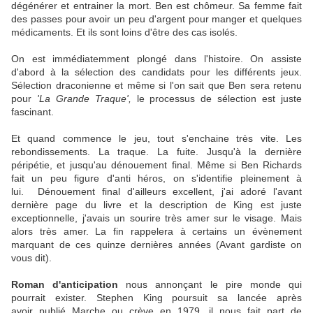
dégénérer et entrainer la mort. Ben est chômeur. Sa femme fait
des passes pour avoir un peu d'argent pour manger et quelques
médicaments. Et ils sont loins d'être des cas isolés.
On est immédiatemment plongé dans l'histoire. On assiste
d'abord à la sélection des candidats pour les différents jeux.
Sélection draconienne et même si l'on sait que Ben sera retenu
pour
'La Grande Traque',
le processus de sélection est juste
fascinant.
Et quand commence le jeu, tout s'enchaine très vite. Les
rebondissements. La traque. La fuite. Jusqu'à la dernière
péripétie, et jusqu'au dénouement final. Même si Ben Richards
fait un peu figure d'anti héros, on s'identifie pleinement à
lui. Dénouement final d'ailleurs excellent, j'ai adoré l'avant
dernière page du livre et la description de King est juste
exceptionnelle, j'avais un sourire très amer sur le visage. Mais
alors très amer. La fin rappelera à certains un évènement
marquant de ces quinze dernières années (Avant gardiste on
vous dit).
Roman d'anticipation
nous annonçant le pire monde qui
pourrait exister. Stephen King poursuit sa lancée après
avoir publié Marche ou crève en 1979, il nous fait part de