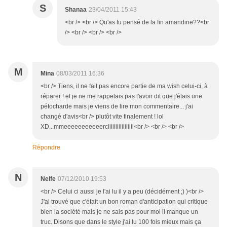
S
Shanaa
23/04/2011 15:43
<br /> <br /> Qu'as tu pensé de la fin amandine??<br
/> <br /> <br /> <br />
M
Mina
08/03/2011 16:36
<br /> Tiens, il ne fait pas encore partie de ma wish celui-ci, à
réparer ! et je ne me rappelais pas t'avoir dit que j'étais une
pétocharde mais je viens de lire mon commentaire... j'ai
changé d'avis<br /> plutôt vite finalement ! lol
XD...mmeeeeeeeeeeerciiiiiiiiiiiiiiiii<br /> <br /> <br />
Répondre
N
Nelfe
07/12/2010 19:53
<br /> Celui ci aussi je l'ai lu il y a peu (décidément ;) )<br />
J'ai trouvé que c'était un bon roman d'anticipation qui critique
bien la société mais je ne sais pas pour moi il manque un
truc. Disons que dans le style j'ai lu 100 fois mieux mais ça